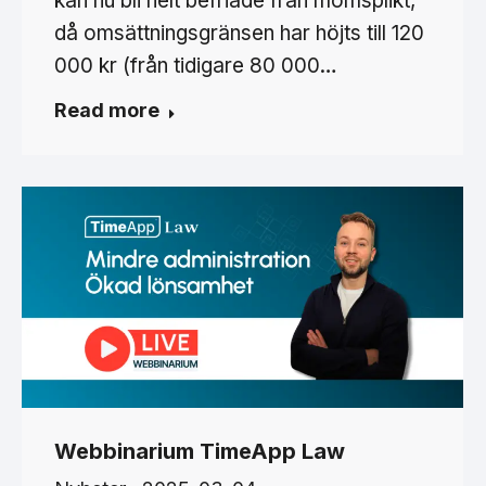
kan nu bli helt befriade från momsplikt,
då omsättningsgränsen har höjts till 120
000 kr (från tidigare 80 000…
Read more
Webbinarium TimeApp Law