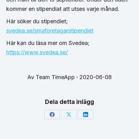
kommer en stipendiat att utses varje månad.
Här söker du stipendiet;
svedea.se/smaforetagarstipendiet
Här kan du läsa mer om Svedea;
https://www.svedea.se/
Av
Team TimeApp
2020-06-08
Dela detta inlägg
Share
Share
Share
on
on
on
Facebook
X
LinkedIn