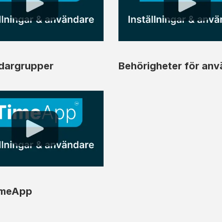
dargrupper
Behörigheter för an
imeApp