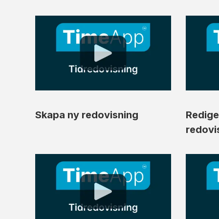
Skapa ny redovisning
Redige
redovi