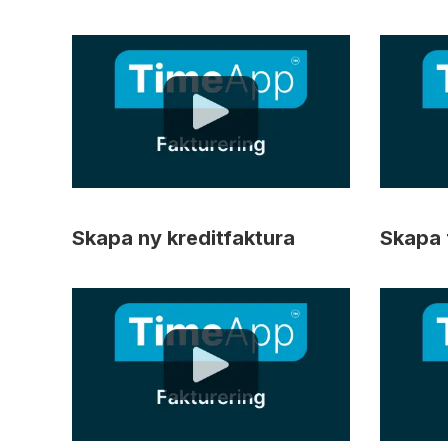
Skapa ny kreditfaktura
Skapa 