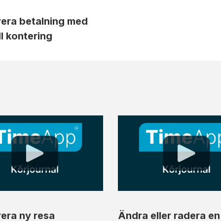
rera betalning med
l kontering
rera ny resa
Ändra eller radera en