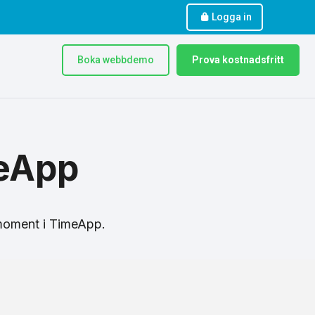
Logga in
Boka webbdemo
Prova kostnadsfritt
meApp
 moment i TimeApp.