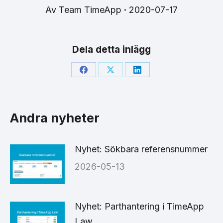
Av
Team TimeApp
2020-07-17
Dela detta inlägg
Share
Share
Share
on
on
on
Facebook
X
LinkedIn
Andra nyheter
Nyhet: Sökbara referensnummer
2026-05-13
Nyhet: Parthantering i TimeApp
Law