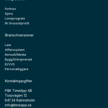
Fortnox
Spiris
Löneprogram
IN Grossistprisfil
Branschversioner
Law
Affärssystem
Konsult/Media
Bygg/Entreprenad
El/VVS
Personalliggare
Kontaktuppgifter
P&K TimeApp AB
Torpvägen 12
641 34 Katrineholm
info@timeapp.se