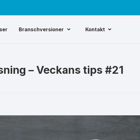
iser
Branschversioner
Kontakt
isning – Veckans tips #21