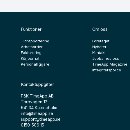
Funktioner
Om oss
Tidrapportering
Företaget
Arbetsorder
Nyheter
Fakturering
Kontakt
Körjournal
Jobba hos oss
Personalliggare
TimeApp Magazine
Integritetspolicy
Kontaktuppgifter
P&K TimeApp AB
Torpvägen 12
641 34 Katrineholm
info@timeapp.se
support@timeapp.se
0150-506 15