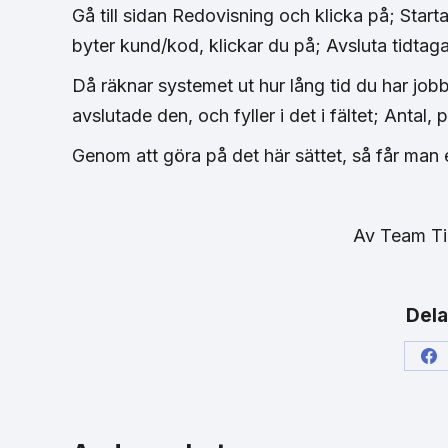
Gå till sidan Redovisning och klicka på; Starta
byter kund/kod, klickar du på; Avsluta tidtaga
Då räknar systemet ut hur lång tid du har jobbat
avslutade den, och fyller i det i fältet; Antal, 
Genom att göra på det här sättet, så får man 
Av
Team T
Dela
Sh
on
Fa