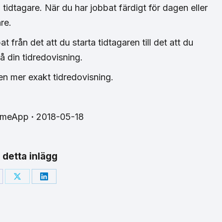
 tidtagare. När du har jobbat färdigt för dagen eller
re.
 från det att du starta tidtagaren till det att du
på din tidredovisning.
en mer exakt tidredovisning.
imeApp
2018-05-18
 detta inlägg
are
Share
Share
on
on
cebook
X
LinkedIn