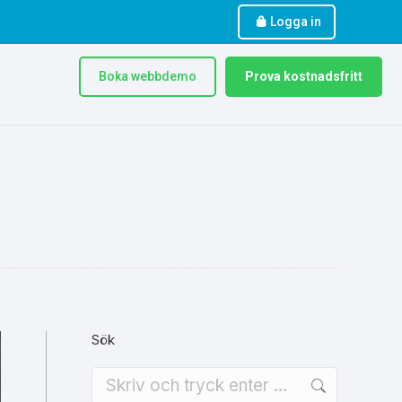
Logga in
Boka webbdemo
Prova kostnadsfritt
Sök
Search: