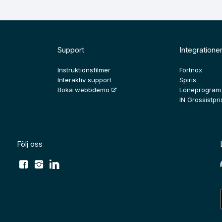
Support
Integratione
Instruktionsfilmer
Fortnox
Interaktiv support
Spiris
Boka webbdemo
Löneprogram
IN Grossistpris
Följ oss