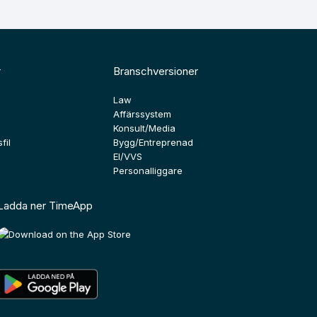
r
Branschversioner
Law
Affärssystem
Konsult/Media
fil
Bygg/Entreprenad
El/VVS
Personalliggare
Ladda ner TimeApp