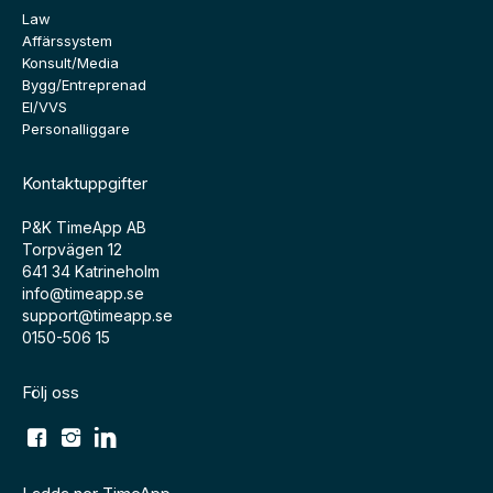
Law
Affärssystem
Konsult/Media
Bygg/Entreprenad
El/VVS
Personalliggare
Kontaktuppgifter
P&K TimeApp AB
Torpvägen 12
641 34 Katrineholm
info@timeapp.se
support@timeapp.se
0150-506 15
Följ oss