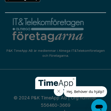
P&K TimeApp AB är medlemmar i
Almega IT&Telekomföretagen
och
Företagarna.
© 2024 P&K TimeApp AB | Org nummer:
556460-3669