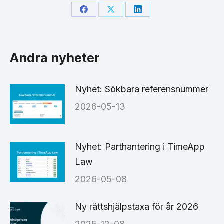
Share
Share
Share
on
on
on
Facebook
X
LinkedIn
Andra nyheter
Nyhet: Sökbara referensnummer
2026-05-13
Nyhet: Parthantering i TimeApp
Law
2026-05-08
Ny rättshjälpstaxa för år 2026