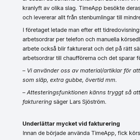
kranlyft av olika slag. TimeApp besökte dera
och levererar allt från stenbumlingar till mindr
I företaget letade man efter ett tidredovisnin
arbetsordrar per telefon och manuella körsedl
arbete också blir fakturerat och det på rätt s
arbetsordrar till chaufförerna och det sparar 
–
Vi använder oss av material/artiklar för a
som släp, extra gubbe, övertid mm
.
–
Attesteringsfunktionen känns tryggt så at
fakturering
säger Lars Sjöström.
Underlättar mycket vid fakturering
Innan de började använda TimeApp, fick körse