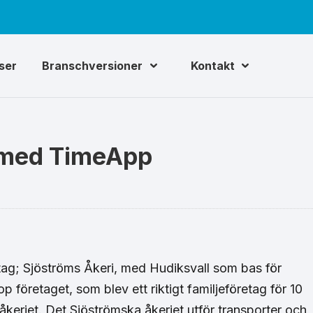
iser
Branschversioner
Kontakt
r med TimeApp
tag; Sjöströms Åkeri, med Hudiksvall som bas för
p företaget, som blev ett riktigt familjeföretag för 10
keriet. Det Sjöströmska åkeriet utför transporter och