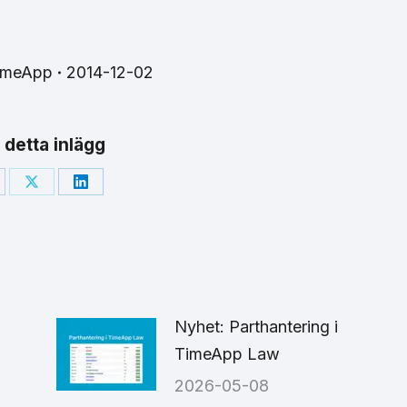
imeApp
2014-12-02
 detta inlägg
are
Share
Share
on
on
cebook
X
LinkedIn
Nyhet: Parthantering i
TimeApp Law
2026-05-08