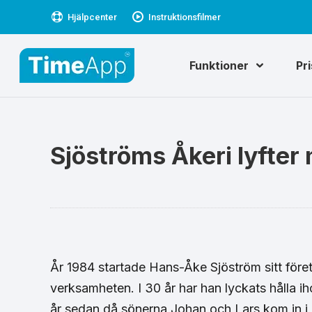
Hjälpcenter
Instruktionsfilmer
Funktioner
Pr
Sjöströms Åkeri lyfte
År 1984 startade Hans-Åke Sjöström sitt före
verksamheten. I 30 år har han lyckats hålla iho
år sedan då sönerna Johan och Lars kom in i å