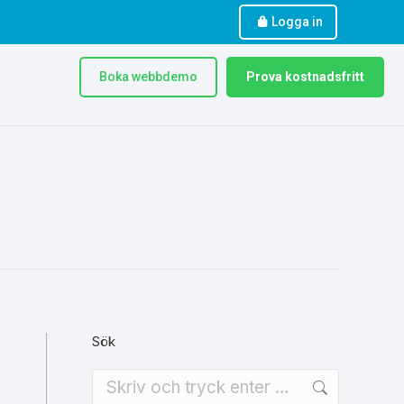
Logga in
Boka webbdemo
Prova kostnadsfritt
Sök
Search: