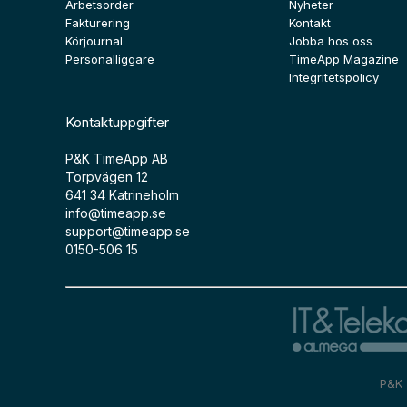
Arbetsorder
Nyheter
Fakturering
Kontakt
Körjournal
Jobba hos oss
Personalliggare
TimeApp Magazine
Integritetspolicy
Kontaktuppgifter
P&K TimeApp AB
Torpvägen 12
641 34 Katrineholm
info@timeapp.se
support@timeapp.se
0150-506 15
P&K 