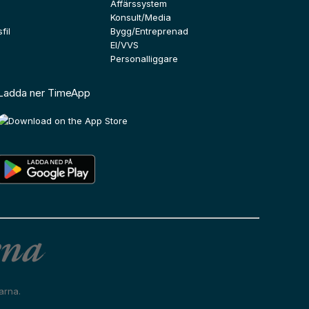
Affärssystem
Konsult/Media
fil
Bygg/Entreprenad
El/VVS
Personalliggare
Ladda ner TimeApp
arna.