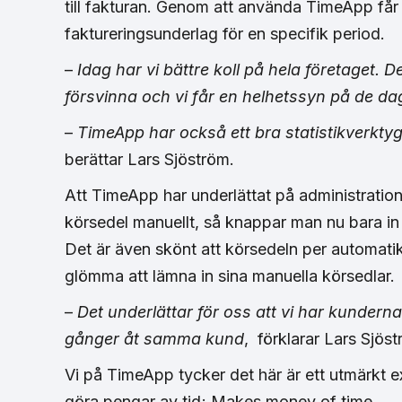
till fakturan. Genom att använda TimeApp få
faktureringsunderlag för en specifik period.
–
Idag har vi bättre koll på hela företaget. 
försvinna och vi får en helhetssyn på de da
–
TimeApp har också ett bra statistikverktyg o
berättar Lars Sjöström.
Att TimeApp har underlättat på administrationssi
körsedel manuellt, så knappar man nu bara in 
Det är även skönt att körsedeln per automati
glömma att lämna in sina manuella körsedlar.
–
Det underlättar för oss att vi har kunderna
gånger åt samma kund
, förklarar Lars Sjöst
Vi på TimeApp tycker det här är ett utmärkt 
göra pengar av tid; Makes money of time …