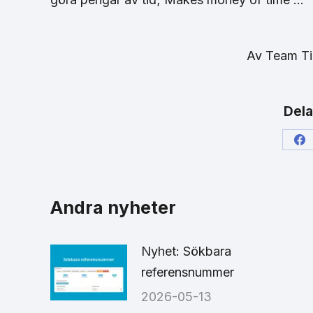
Av
Team T
Dela
Sh
on
Fa
Andra nyheter
Nyhet: Sökbara
referensnummer
2026-05-13