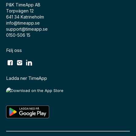
P&K TimeApp AB
Torpvägen 12
641 34 Katrineholm
info@timeapp.se
support@timeapp.se
0150-506 15
Följ oss
Ladda ner TimeApp