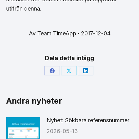
utifrån denna.
Av
Team TimeApp
2017-12-04
Dela detta inlägg
Share
Share
Share
on
on
on
Facebook
X
LinkedIn
Andra nyheter
Nyhet: Sökbara referensnummer
2026-05-13