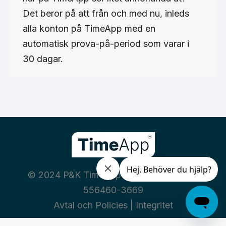
Det beror på att från och med nu, inleds
alla konton på TimeApp med en
automatisk prova-på-period som varar i
30 dagar.
© 2024 P&K TimeApp AB | Org nummer:
556460-3669
Avtal och Policies
|
Integritet