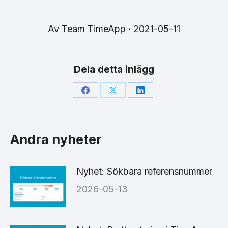
Av
Team TimeApp
2021-05-11
Dela detta inlägg
Share
Share
Share
on
on
on
Facebook
X
LinkedIn
Andra nyheter
Nyhet: Sökbara referensnummer
2026-05-13