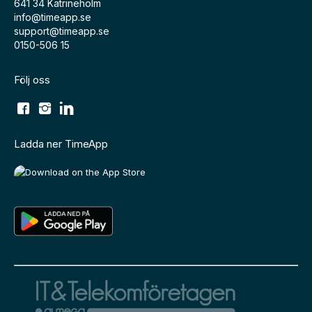
641 34 Katrineholm
info@timeapp.se
support@timeapp.se
0150-506 15
Följ oss
Ladda ner TimeApp