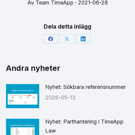
Av
Team TimeApp
2021-06-28
Dela detta inlägg
Share
Share
Share
on
on
on
Facebook
X
LinkedIn
Andra nyheter
Nyhet: Sökbara referensnummer
2026-05-13
Nyhet: Parthantering i TimeApp
Law