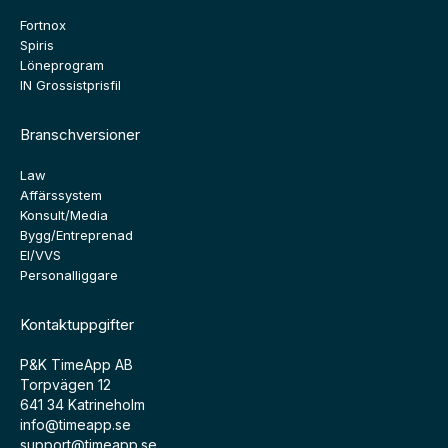
Fortnox
Spiris
Löneprogram
IN Grossistprisfil
Branschversioner
Law
Affärssystem
Konsult/Media
Bygg/Entreprenad
El/VVS
Personalliggare
Kontaktuppgifter
P&K TimeApp AB
Torpvägen 12
641 34 Katrineholm
info@timeapp.se
support@timeapp.se