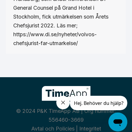
General Counsel på Grand Hotel i
Stockholm, fick utmärkelsen som Årets
Chefsjurist 2022. Läs mer;
https://www.di.se/nyheter/volvos-
chefsjurist-far-utmarkelse/
© 2024 P&K TimeApp AB | Org nummer:
556460-3669
Avtal och Policies
|
Integritet