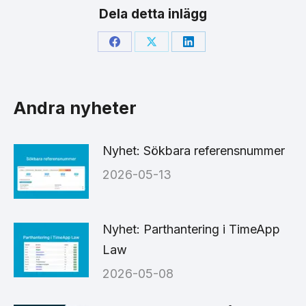
Dela detta inlägg
Share
Share
Share
on
on
on
Facebook
X
LinkedIn
Andra nyheter
Nyhet: Sökbara referensnummer
2026-05-13
Nyhet: Parthantering i TimeApp
Law
2026-05-08