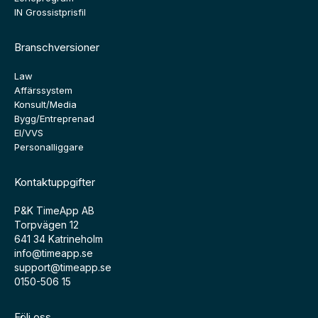
IN Grossistprisfil
Branschversioner
Law
Affärssystem
Konsult/Media
Bygg/Entreprenad
El/VVS
Personalliggare
Kontaktuppgifter
P&K TimeApp AB
Torpvägen 12
641 34 Katrineholm
info@timeapp.se
support@timeapp.se
0150-506 15
Följ oss