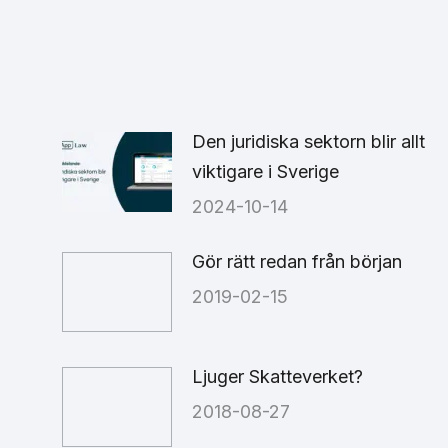
on
on
cebook
X
LinkedIn
Den juridiska sektorn blir allt
viktigare i Sverige
2024-10-14
Gör rätt redan från början
2019-02-15
Ljuger Skatteverket?
2018-08-27