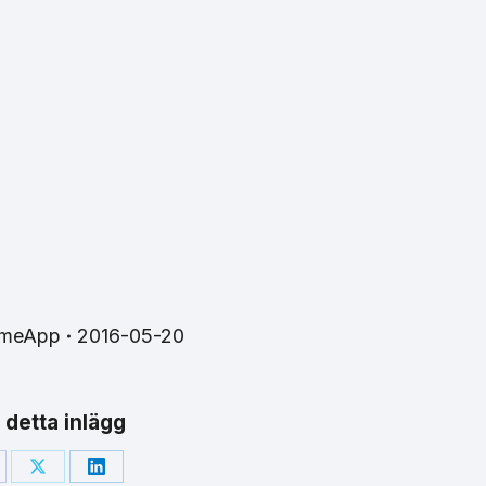
imeApp
2016-05-20
 detta inlägg
are
Share
Share