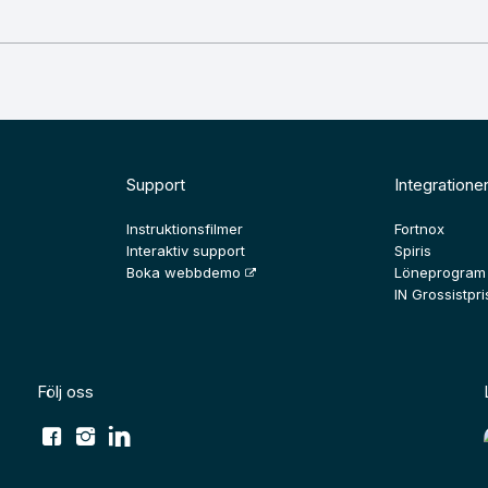
Support
Integratione
Instruktionsfilmer
Fortnox
Interaktiv support
Spiris
Boka webbdemo
Löneprogram
IN Grossistpris
Följ oss