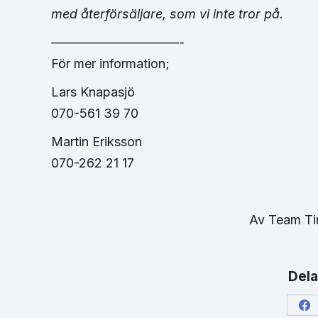
med återförsäljare, som vi inte tror på.
——————————-
För mer information;
Lars Knapasjö
070-561 39 70
Martin Eriksson
070-262 21 17
Av
Team T
Dela
Sh