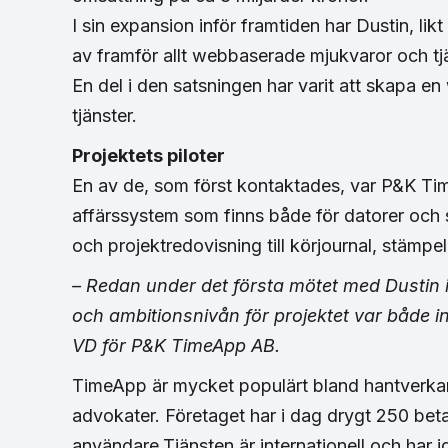
I sin expansion inför framtiden har Dustin, li
av framför allt webbaserade mjukvaror och tjä
En del i den satsningen har varit att skapa 
tjänster.
Projektets piloter
En av de, som först kontaktades, var P&K Ti
affärssystem som finns både för datorer och 
och projektredovisning till körjournal, stämpe
– Redan under det första mötet med Dustin i 
och ambitionsnivån för projektet var både in
VD för P&K TimeApp AB.
TimeApp är mycket populärt bland hantverkar
advokater. Företaget har i dag drygt 250 be
användare.Tjänsten är internationell och har i