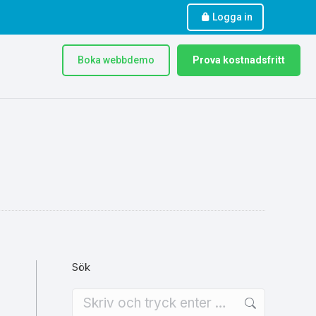
Logga in
Boka webbdemo
Prova kostnadsfritt
Sök
Search: