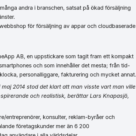
kt många andra i branschen, satsat på ökad försäljning
nster.
en webbshop för försäljning av appar och cloudbaserade
meApp AB, en uppstickare som tagit fram ett kompakt
smartphones och som innehåller det mesta; från tid-
lklocka, personalliggare, fakturering och mycket annat
maj 2014 stod det klart att man visste vart man ville
spirerande och realistisk, berättar Lars Knapasjö,
e/entreprenörer, konsulter, reklam-byråer och
talande företagskunder mer än 6 200
dag användare i alla världsdelar.