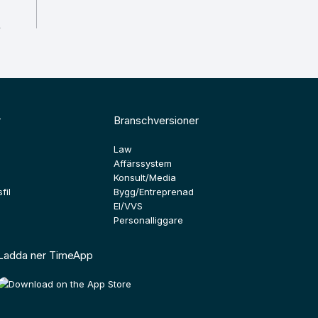
r
Branschversioner
Law
Affärssystem
Konsult/Media
fil
Bygg/Entreprenad
El/VVS
Personalliggare
Ladda ner TimeApp