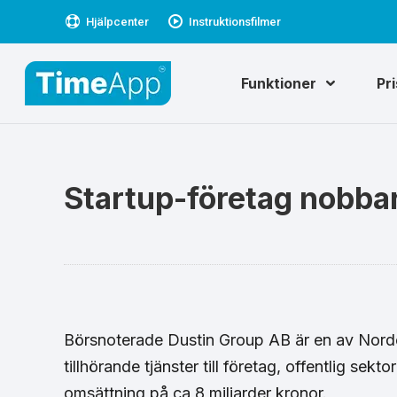
Hjälpcenter
Instruktionsfilmer
Funktioner
Pr
Startup-företag nobba
Börsnoterade Dustin Group AB är en av Norde
tillhörande tjänster till företag, offentlig sek
omsättning på ca 8 miljarder kronor.