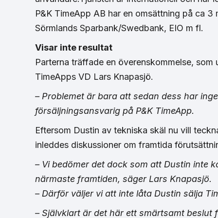
P&K TimeApp AB har en omsättning på ca 3 mi
Sörmlands Sparbank/Swedbank, EIO m fl.
Visar inte resultat
Parterna träffade en överenskommelse, som
TimeApps VD Lars Knapasjö.
– Problemet är bara att sedan dess har ingen
försäljningsansvarig på P&K TimeApp.
Eftersom Dustin av tekniska skäl nu vill teckn
inleddes diskussioner om framtida förutsättni
– Vi bedömer det dock som att Dustin inte k
närmaste framtiden, säger Lars Knapasjö.
– Därför väljer vi att inte låta Dustin sälja T
– Självklart är det här ett smärtsamt beslut f