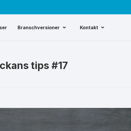
iser
Branschversioner
Kontakt
eckans tips #17