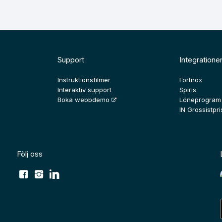
Support
Integratione
Instruktionsfilmer
Fortnox
Interaktiv support
Spiris
Boka webbdemo
Löneprogram
IN Grossistpris
Följ oss