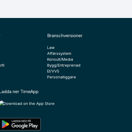
r
Branschversioner
Law
Affärssystem
Konsult/Media
fil
Bygg/Entreprenad
El/VVS
Personalliggare
Ladda ner TimeApp