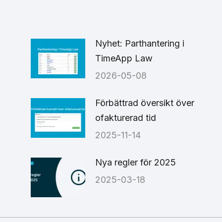
cebook
X
LinkedIn
Nyhet: Parthantering i
TimeApp Law
2026-05-08
6
Förbättrad översikt över
ofakturerad tid
2025-11-14
Nya regler för 2025
2025-03-18