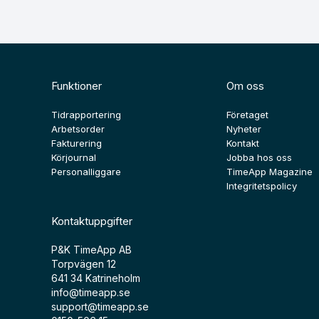
Funktioner
Om oss
Tidrapportering
Företaget
Arbetsorder
Nyheter
Fakturering
Kontakt
Körjournal
Jobba hos oss
Personalliggare
TimeApp Magazine
Integritetspolicy
Kontaktuppgifter
P&K TimeApp AB
Torpvägen 12
641 34 Katrineholm
info@timeapp.se
support@timeapp.se