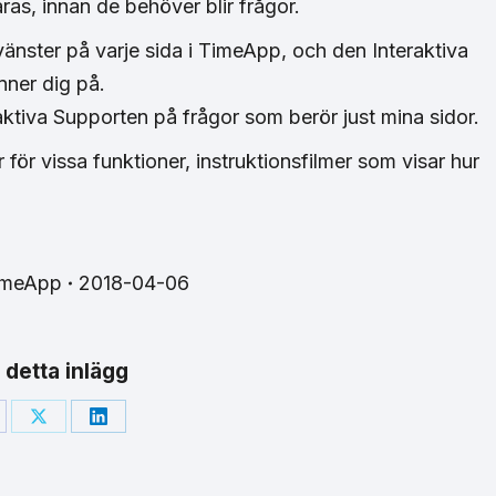
as, innan de behöver blir frågor.
 vänster på varje sida i TimeApp, och den Interaktiva
nner dig på.
aktiva Supporten på frågor som berör just mina sidor.
för vissa funktioner, instruktionsfilmer som visar hur
imeApp
2018-04-06
 detta inlägg
are
Share
Share
on
on