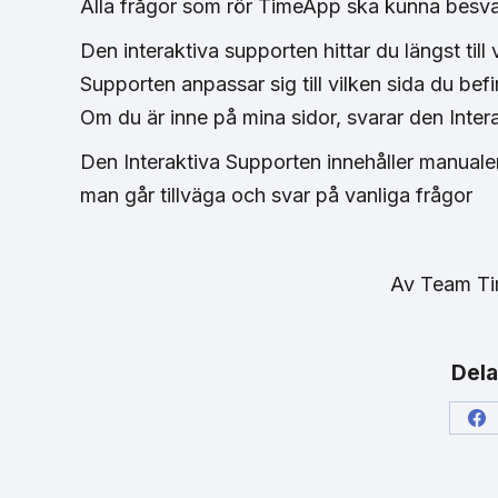
Alla frågor som rör TimeApp ska kunna besvar
Den interaktiva supporten hittar du längst till
Supporten anpassar sig till vilken sida du befi
Om du är inne på mina sidor, svarar den Inter
Den Interaktiva Supporten innehåller manualer 
man går tillväga och svar på vanliga frågor
Av
Team T
Dela
Sh
on