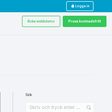
Logga in
Boka webbdemo
Prova kostnadsfritt
Sök
Search: