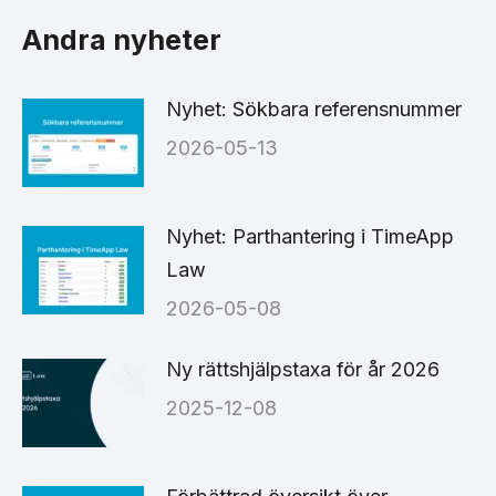
Facebook
X
LinkedIn
Andra nyheter
Nyhet: Sökbara referensnummer
2026-05-13
Nyhet: Parthantering i TimeApp
Law
2026-05-08
Ny rättshjälpstaxa för år 2026
2025-12-08