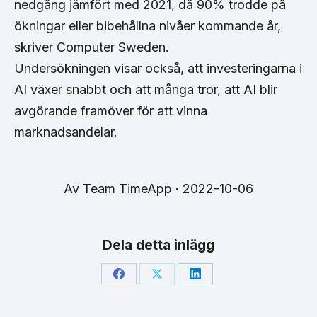
nedgång jämfört med 2021, då 90% trodde på
ökningar eller bibehållna nivåer kommande år,
skriver Computer Sweden.
Undersökningen visar också, att investeringarna i
AI växer snabbt och att många tror, att AI blir
avgörande framöver för att vinna
marknadsandelar.
Av
Team TimeApp
2022-10-06
Dela detta inlägg
Share
Share
Share
on
on
on