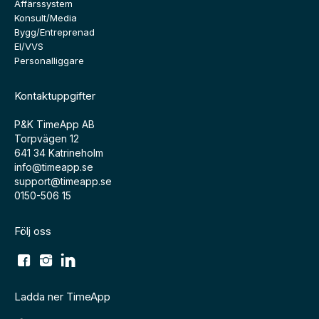
Affärssystem
Konsult/Media
Bygg/Entreprenad
El/VVS
Personalliggare
Kontaktuppgifter
P&K TimeApp AB
Torpvägen 12
641 34 Katrineholm
info@timeapp.se
support@timeapp.se
0150-506 15
Följ oss
Ladda ner TimeApp