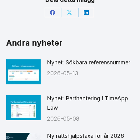
Share
Share
Share
on
on
on
Facebook
X
LinkedIn
Andra nyheter
Nyhet: Sökbara referensnummer
2026-05-13
Nyhet: Parthantering i TimeApp
Law
2026-05-08
Ny rättshjälpstaxa för år 2026