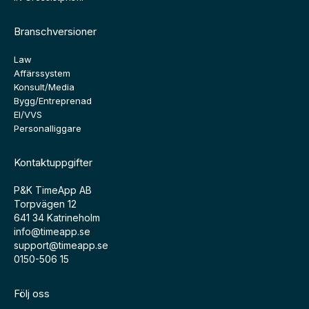
Branschversioner
Law
Affärssystem
Konsult/Media
Bygg/Entreprenad
El/VVS
Personalliggare
Kontaktuppgifter
P&K TimeApp AB
Torpvägen 12
641 34 Katrineholm
info@timeapp.se
support@timeapp.se
0150-506 15
Följ oss