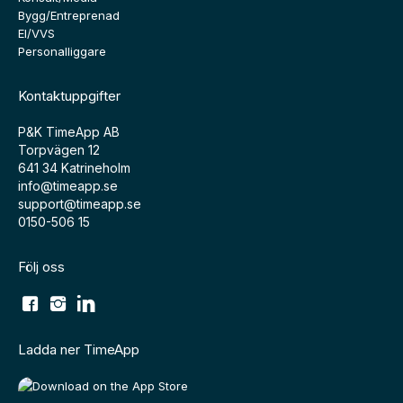
Bygg/Entreprenad
El/VVS
Personalliggare
Kontaktuppgifter
P&K TimeApp AB
Torpvägen 12
641 34 Katrineholm
info@timeapp.se
support@timeapp.se
0150-506 15
Följ oss
Ladda ner TimeApp