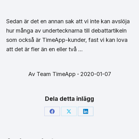
Sedan är det en annan sak att vi inte kan avslöja
hur många av undertecknarna till debattartikeln
som också är TimeApp-kunder, fast vi kan lova
att det är fler än en eller två …
Av
Team TimeApp
2020-01-07
Dela detta inlägg
Share
Share
Share
on
on
on
Facebook
X
LinkedIn