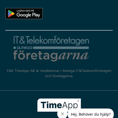
P&K TimeApp AB är medlemmar i
Almega IT&Telekomföretagen
och
Företagarna.