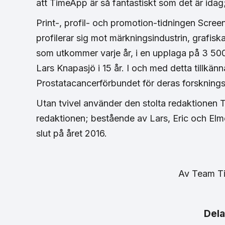
att TimeApp är så fantastiskt som det är id
Print-, profil- och promotion-tidningen Scree
profilerar sig mot märkningsindustrin, graf
som utkommer varje år, i en upplaga på 3 500
Lars Knapasjö i 15 år. I och med detta tillkän
Prostatacancerförbundet för deras forsknings
Utan tvivel använder den stolta redaktionen
redaktionen; bestående av Lars, Eric och Elme
slut på året 2016.
Av
Team T
Dela