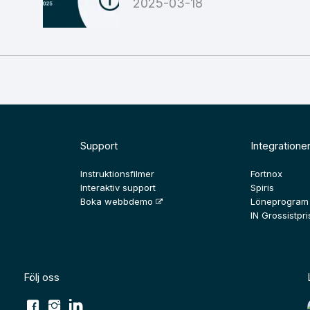
2025-03-18
Support
Integratione
Instruktionsfilmer
Fortnox
Interaktiv support
Spiris
Boka webbdemo
Löneprogram
IN Grossistpris
Följ oss