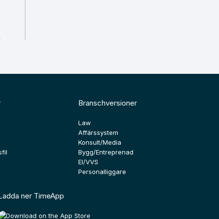
r
Branschversioner
Law
Affärssystem
Konsult/Media
fil
Bygg/Entreprenad
El/VVS
Personalliggare
Ladda ner TimeApp