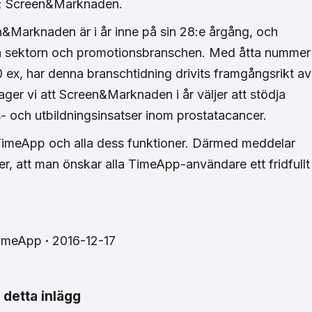
ag; Screen&Marknaden.
n&Marknaden är i år inne på sin 28:e årgång, och
iska sektorn och promotionsbranschen. Med åtta nummer
 ex, har denna branschtidning drivits framgångsrikt av
nager vi att Screen&Marknaden i år väljer att stödja
- och utbildningsinsatser inom prostatacancer.
 TimeApp och alla dess funktioner. Därmed meddelar
r, att man önskar alla TimeApp-användare ett fridfullt
imeApp
2016-12-17
 detta inlägg