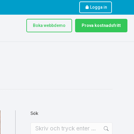
Logga in
Boka webbdemo
Prova kostnadsfritt
Sök
Search: