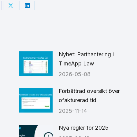
are
Share
Share
on
on
cebook
X
LinkedIn
Nyhet: Parthantering i
TimeApp Law
2026-05-08
6
Förbättrad översikt över
ofakturerad tid
2025-11-14
Nya regler för 2025