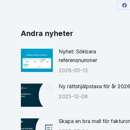
Sh
on
Fa
Andra nyheter
Nyhet: Sökbara
referensnummer
2026-05-13
Ny rättshjälpstaxa för år 202
2025-12-08
Skapa en bra mall för fakturor