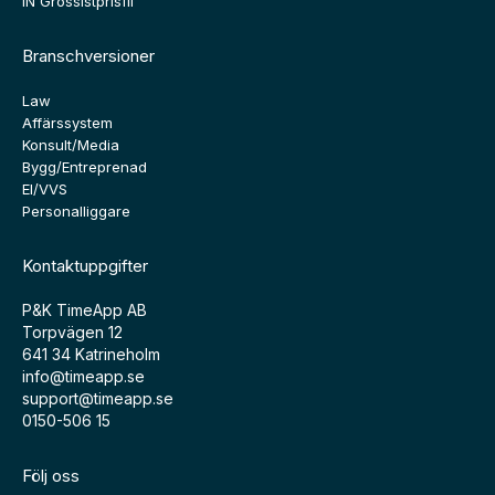
IN Grossistprisfil
Branschversioner
Law
Affärssystem
Konsult/Media
Bygg/Entreprenad
El/VVS
Personalliggare
Kontaktuppgifter
P&K TimeApp AB
Torpvägen 12
641 34 Katrineholm
info@timeapp.se
support@timeapp.se
0150-506 15
Följ oss