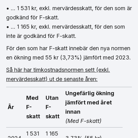
• … 1 531 kr, exkl. mervärdesskatt, för den som är
godkänd för F-skatt.
• … 1 165 kr, exkl. mervärdesskatt, för den som
inte är godkänd för F-skatt.
För den som har F-skatt innebär den nya normen
en ökning med 55 kr (3,73%) jämfört med 2023.
Så här har timkostnadsnormen sett (exkl.
mervärdesskatt) ut de senaste åren:
Ungefärlig ökning
Med
Utan
jämfört med året
År
F-
F-
innan
skatt
skatt
(Med F-skatt)
1 531
1 165