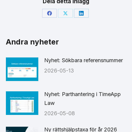
Dela detta inlägg
Share
Share
Share
on
on
on
Facebook
X
LinkedIn
Andra nyheter
Nyhet: Sökbara referensnummer
2026-05-13
Nyhet: Parthantering i TimeApp
Law
2026-05-08
Ny rättshjälpstaxa för år 2026