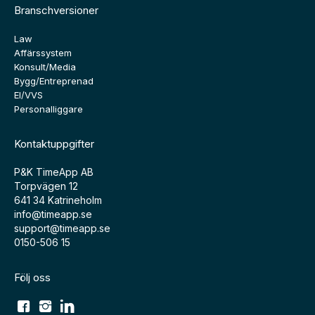
Branschversioner
Law
Affärssystem
Konsult/Media
Bygg/Entreprenad
El/VVS
Personalliggare
Kontaktuppgifter
P&K TimeApp AB
Torpvägen 12
641 34 Katrineholm
info@timeapp.se
support@timeapp.se
0150-506 15
Följ oss