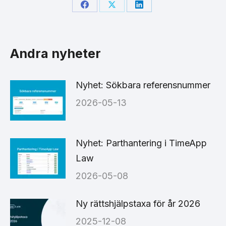
Share
Share
Share
on
on
on
Facebook
X
LinkedIn
Andra nyheter
Nyhet: Sökbara referensnummer
2026-05-13
Nyhet: Parthantering i TimeApp
Law
2026-05-08
Ny rättshjälpstaxa för år 2026
2025-12-08