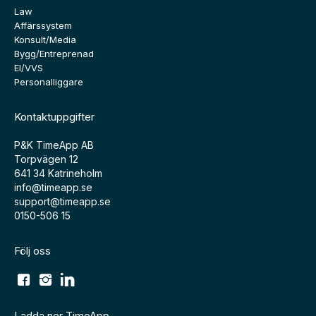
Law
Affärssystem
Konsult/Media
Bygg/Entreprenad
El/VVS
Personalliggare
Kontaktuppgifter
P&K TimeApp AB
Torpvägen 12
641 34 Katrineholm
info@timeapp.se
support@timeapp.se
0150-506 15
Följ oss
Ladda ner TimeApp