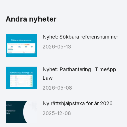
on
on
on
Facebook
X
LinkedIn
Andra nyheter
Nyhet: Sökbara referensnummer
2026-05-13
Nyhet: Parthantering i TimeApp
Law
2026-05-08
Ny rättshjälpstaxa för år 2026
2025-12-08