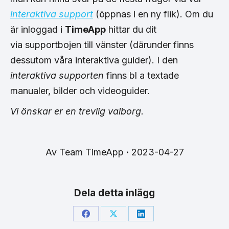
interaktiva support
(öppnas i en ny flik). Om du
är inloggad i
TimeApp
hittar du dit
via supportbojen till vänster (därunder finns
dessutom våra interaktiva guider). I den
interaktiva supporten
finns bl a textade
manualer, bilder och videoguider.
Vi önskar er en trevlig valborg.
Av
Team TimeApp
2023-04-27
Dela detta inlägg
Share
Share
Share