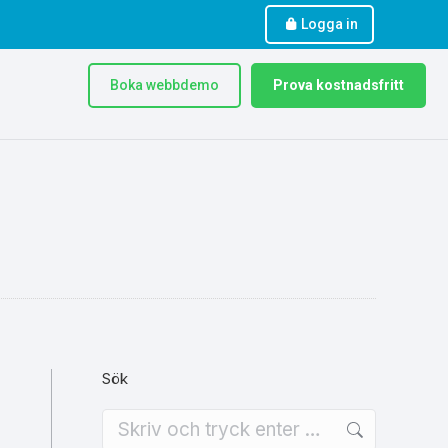
Logga in
Boka webbdemo
Prova kostnadsfritt
Sök
Search: