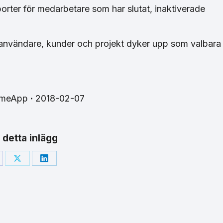
porter för medarbetare som har slutat, inaktiverade
va användare, kunder och projekt dyker upp som valbara
imeApp
2018-02-07
 detta inlägg
are
Share
Share
on
on
cebook
X
LinkedIn