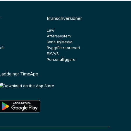
r
Branschversioner
Law
Affärssystem
Konsult/Media
fil
Bygg/Entreprenad
El/VVS
Personalliggare
Ladda ner TimeApp