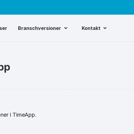
iser
Branschversioner
Kontakt
pp
oner i TimeApp.