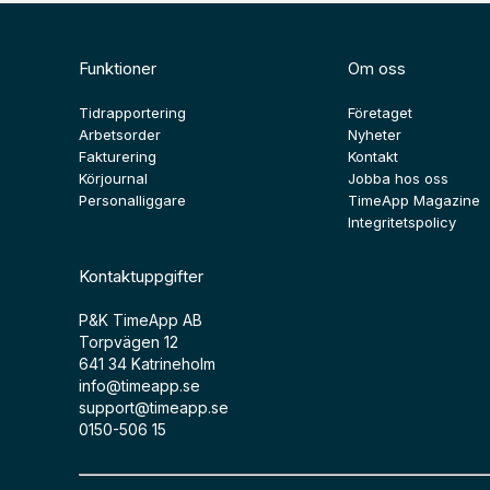
Funktioner
Om oss
Tidrapportering
Företaget
Arbetsorder
Nyheter
Fakturering
Kontakt
Körjournal
Jobba hos oss
Personalliggare
TimeApp Magazine
Integritetspolicy
Kontaktuppgifter
P&K TimeApp AB
Torpvägen 12
641 34 Katrineholm
info@timeapp.se
support@timeapp.se
0150-506 15