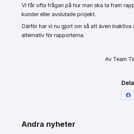
Vi får ofta frågan på hur man ska ta fram rap
kunder eller avslutade projekt.
Därför har vi nu gjort om så att även inakti
alternativ för rapporterna.
Av
Team T
Dela
Sh
on
Fa
Andra nyheter