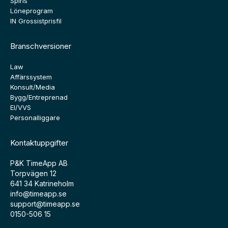
Spiris
Löneprogram
IN Grossistprisfil
Branschversioner
Law
Affärssystem
Konsult/Media
Bygg/Entreprenad
El/VVS
Personalliggare
Kontaktuppgifter
P&K TimeApp AB
Torpvägen 12
641 34 Katrineholm
info@timeapp.se
support@timeapp.se
0150-506 15