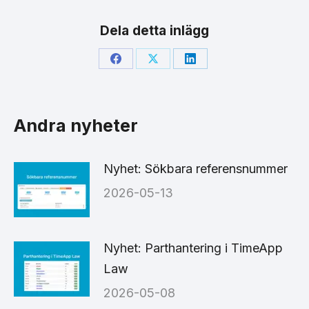
Dela detta inlägg
Share
Share
Share
on
on
on
Facebook
X
LinkedIn
Andra nyheter
Nyhet: Sökbara referensnummer
2026-05-13
Nyhet: Parthantering i TimeApp
Law
2026-05-08