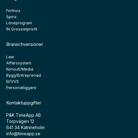
Fortnox
Spiris
Löneprogram
IN Grossistprisfil
Branschversioner
Law
Affärssystem
Konsult/Media
Bygg/Entreprenad
El/VVS
Personalliggare
Kontaktuppgifter
P&K TimeApp AB
Torpvägen 12
641 34 Katrineholm
info@timeapp.se