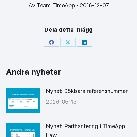
Av
Team TimeApp
2016-12-07
Dela detta inlägg
Share
Share
Share
on
on
on
Facebook
X
LinkedIn
Andra nyheter
Nyhet: Sökbara referensnummer
2026-05-13
Nyhet: Parthantering i TimeApp
Law