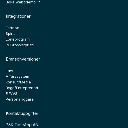
Boka webbdemo
Integrationer
Fortnox
Spiris
Löneprogram
IN Grossistprisfil
Branschversioner
Law
Affärssystem
Konsult/Media
Bygg/Entreprenad
El/VVS
Personalliggare
Kontaktuppgifter
P&K TimeApp AB