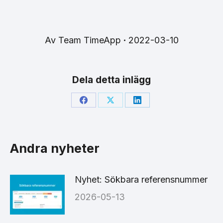
Av
Team TimeApp
2022-03-10
Dela detta inlägg
Share
Share
Share
on
on
on
Facebook
X
LinkedIn
Andra nyheter
Nyhet: Sökbara referensnummer
2026-05-13