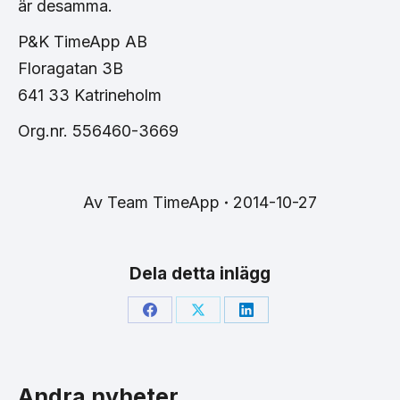
är desamma.
P&K TimeApp AB
Floragatan 3B
641 33 Katrineholm
Org.nr. 556460-3669
Av
Team TimeApp
2014-10-27
Dela detta inlägg
Share
Share
Share
on
on
on
Facebook
X
LinkedIn
Andra nyheter