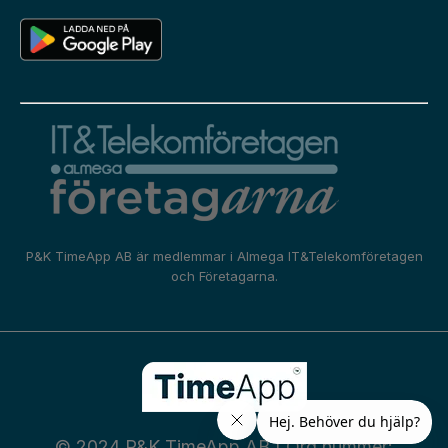
P&K TimeApp AB är medlemmar i
Almega IT&Telekomföretagen
och
Företagarna.
© 2024 P&K TimeApp AB | Org nummer: