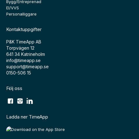
Bygg/Entreprenad
El/VVS
Personalliggare
Kontaktuppgifter
P&K TimeApp AB
Torpvägen 12
641 34 Katrineholm
info@timeapp.se
support@timeapp.se
0150-506 15
Följ oss
Ladda ner TimeApp