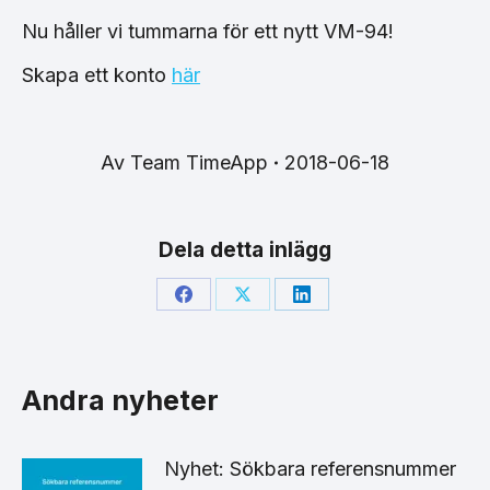
Nu håller vi tummarna för ett nytt VM-94!
Skapa ett konto
här
Av
Team TimeApp
2018-06-18
Dela detta inlägg
Share
Share
Share
on
on
on
Facebook
X
LinkedIn
Andra nyheter
Nyhet: Sökbara referensnummer