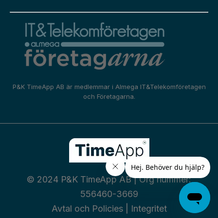
P&K TimeApp AB är medlemmar i
Almega IT&Telekomföretagen
och
Företagarna.
© 2024 P&K TimeApp AB | Org nummer:
556460-3669
Avtal och Policies
|
Integritet