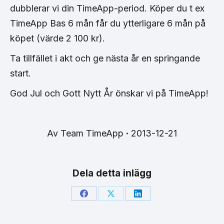
dubblerar vi din TimeApp-period. Köper du t ex
TimeApp Bas 6 mån får du ytterligare 6 mån på
köpet (värde 2 100 kr).
Ta tillfället i akt och ge nästa år en springande
start.
God Jul och Gott Nytt År önskar vi på TimeApp!
Av
Team TimeApp
2013-12-21
Dela detta inlägg
Share
Share
Share
on
on
on