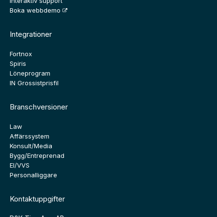
Interaktiv support
Boka webbdemo
Integrationer
Fortnox
Spiris
Löneprogram
IN Grossistprisfil
Branschversioner
Law
Affärssystem
Konsult/Media
Bygg/Entreprenad
El/VVS
Personalliggare
Kontaktuppgifter