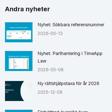
Facebook
X
LinkedIn
Andra nyheter
Nyhet: Sökbara referensnummer
2026-05-13
Nyhet: Parthantering i TimeApp
Law
2026-05-08
Ny rättshjälpstaxa för år 2026
2025-12-08