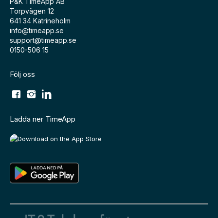
P&K TimeApp AB
Torpvägen 12
641 34 Katrineholm
info@timeapp.se
support@timeapp.se
0150-506 15
Följ oss
Ladda ner TimeApp