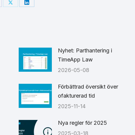
are
Share
Share
on
on
cebook
X
LinkedIn
Nyhet: Parthantering i
TimeApp Law
2026-05-08
6
Förbättrad översikt över
ofakturerad tid
2025-11-14
Nya regler för 2025
2025-03-18