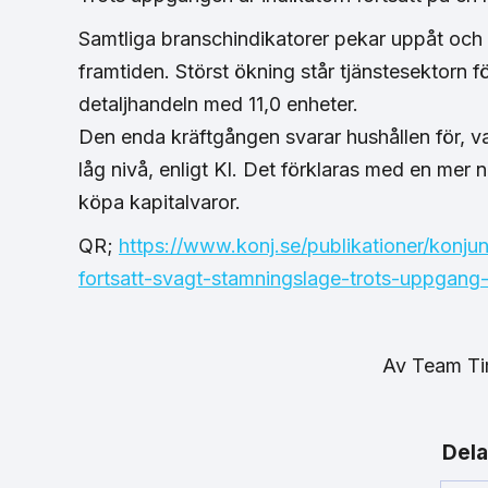
Samtliga branschindikatorer pekar uppåt oc
framtiden. Störst ökning står tjänstesektorn f
detaljhandeln med 11,0 enheter.
Den enda kräftgången svarar hushållen för, va
låg nivå, enligt KI. Det förklaras med en mer 
köpa kapitalvaror.
QR;
https://www.konj.se/publikationer/konj
fortsatt-svagt-stamningslage-trots-uppgang-i-
Av
Team T
Dela