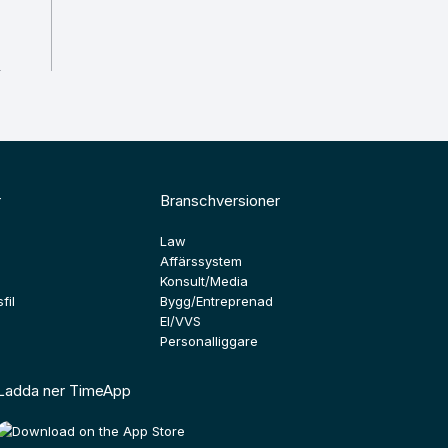
r
Branschversioner
Law
Affärssystem
Konsult/Media
fil
Bygg/Entreprenad
El/VVS
Personalliggare
Ladda ner TimeApp