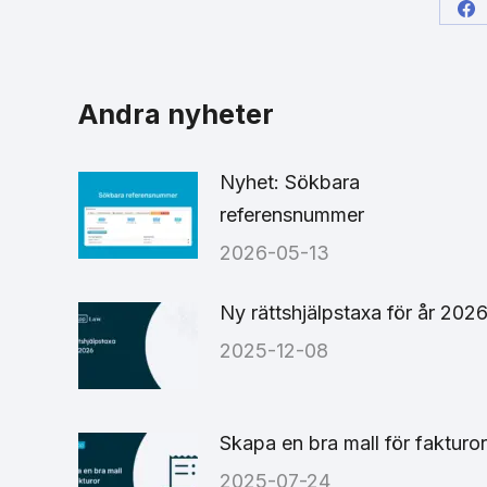
Sh
on
Fa
Andra nyheter
Nyhet: Sökbara
referensnummer
2026-05-13
Ny rättshjälpstaxa för år 202
2025-12-08
Skapa en bra mall för fakturor
2025-07-24