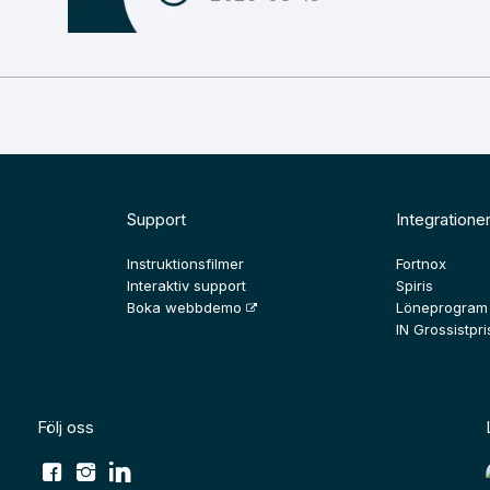
Support
Integratione
Instruktionsfilmer
Fortnox
Interaktiv support
Spiris
Boka webbdemo
Löneprogram
IN Grossistpris
Följ oss