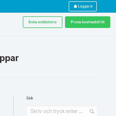
Logga in
Boka webbdemo
Prova kostnadsfritt
eppar
Sök
Search: