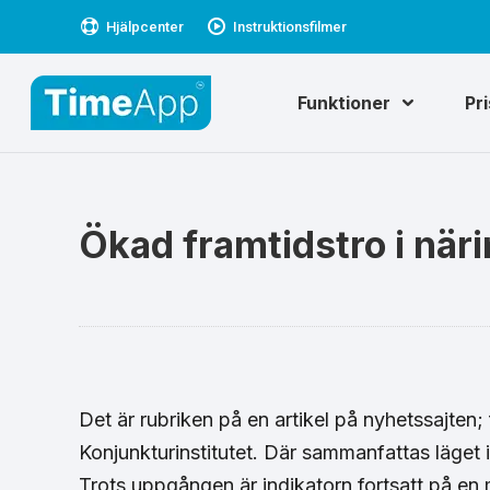
Hjälpcenter
Instruktionsfilmer
Funktioner
Pr
Ökad framtidstro i när
Det är rubriken på en artikel på nyhetssajten;
Konjunkturinstitutet. Där sammanfattas läget i 
Trots uppgången är indikatorn fortsatt på en m