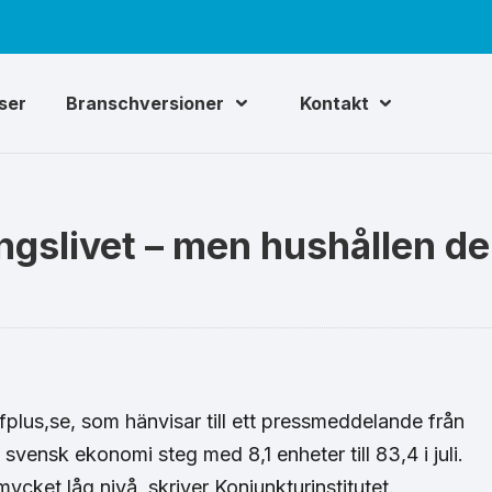
iser
Branschversioner
Kontakt
ingslivet – men hushållen d
 fplus,se, som hänvisar till ett pressmeddelande från
svensk ekonomi steg med 8,1 enheter till 83,4 i juli.
ycket låg nivå, skriver Konjunkturinstitutet.