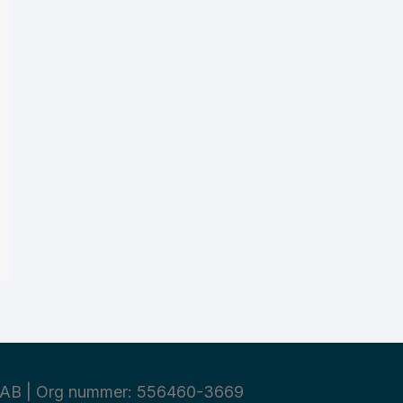
AB | Org nummer: 556460-3669