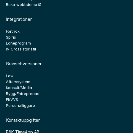
Boka webbdemo
Integrationer
Fortnox
Spiris
Löneprogram
IN Grossistprisfil
Branschversioner
Law
Affärssystem
Konsult/Media
Bygg/Entreprenad
El/VVS
Personalliggare
Kontaktuppgifter
P&K TimeApp AB