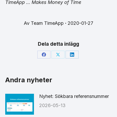
TimeApp …
Makes Money of Tim
e
Av
Team TimeApp
2020-01-27
Dela detta inlägg
Share
Share
Share
on
on
on
Facebook
X
LinkedIn
Andra nyheter
Nyhet: Sökbara referensnummer
2026-05-13