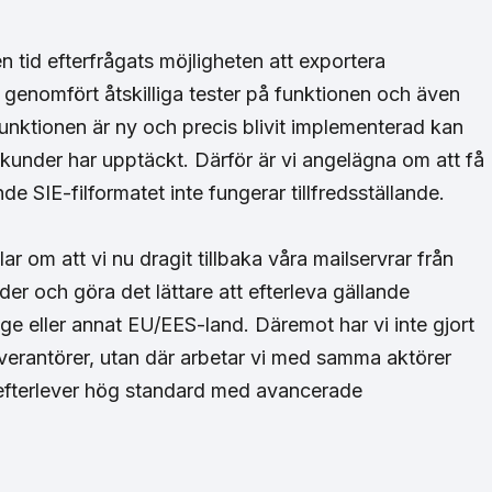
n tid efterfrågats möjligheten att exportera
r genomfört åtskilliga tester på funktionen och även
funktionen är ny och precis blivit implementerad kan
tkunder har upptäckt. Därför är vi angelägna om att få
e SIE-filformatet inte fungerar tillfredsställande.
 om att vi nu dragit tillbaka våra mailservrar från
er och göra det lättare att efterleva gällande
erige eller annat EU/EES-land. Däremot har vi inte gjort
everantörer, utan där arbetar vi med samma aktörer
efterlever hög standard med avancerade