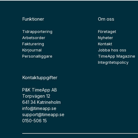
Funktioner
Om oss
Tidrapportering
Företaget
Arbetsorder
Nyheter
Fakturering
Kontakt
Körjournal
Jobba hos oss
Personalliggare
TimeApp Magazine
Integritetspolicy
Kontaktuppgifter
P&K TimeApp AB
Torpvägen 12
641 34 Katrineholm
info@timeapp.se
support@timeapp.se
0150-506 15