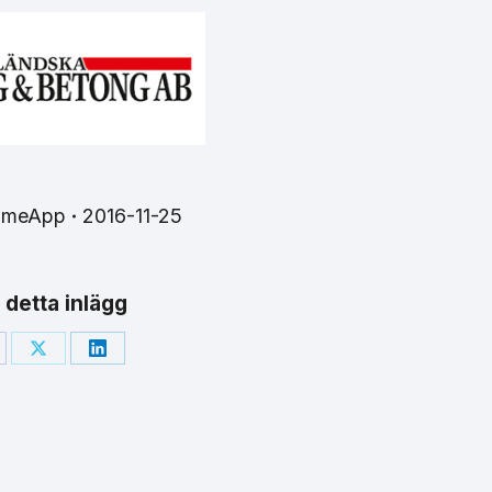
imeApp
2016-11-25
 detta inlägg
are
Share
Share
on
on
cebook
X
LinkedIn