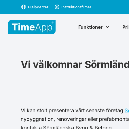
Hjälpcenter
Instruktionsfilmer
Funktioner
Pr
Vi välkomnar Sörmländ
Vi kan stolt presentera vårt senaste företag
S
nybyggnation, renoveringar eller prefabmonta
kontakta Sörmländska Bygg & Betong…