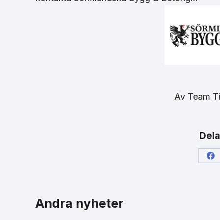
Av
Team T
Dela
Sh
on
Fa
Andra nyheter