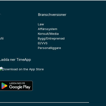
r
Branschversioner
Law
Affärssystem
Konsult/Media
fil
Bygg/Entreprenad
El/VVS
Personalliggare
Ladda ner TimeApp