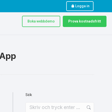
Logga in
Boka webbdemo
Prova kostnadsfritt
eApp
Sök
Search: