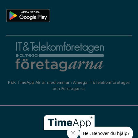
P&K TimeApp AB är medlemmar i
Almega IT&Telekomföretagen
och
Företagarna.