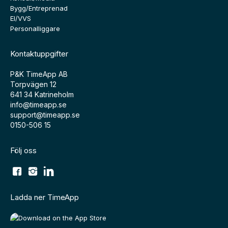
Bygg/Entreprenad
El/VVS
Personalliggare
Kontaktuppgifter
P&K TimeApp AB
Torpvägen 12
641 34 Katrineholm
info@timeapp.se
support@timeapp.se
0150-506 15
Följ oss
Ladda ner TimeApp