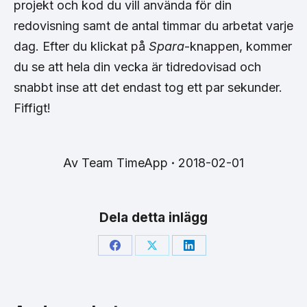
projekt och kod du vill använda för din
redovisning samt de antal timmar du arbetat varje
dag. Efter du klickat på
Spara
-knappen, kommer
du se att hela din vecka är tidredovisad och
snabbt inse att det endast tog ett par sekunder.
Fiffigt!
Av
Team TimeApp
2018-02-01
Dela detta inlägg
Share
Share
Share
on
on
on
Facebook
X
LinkedIn