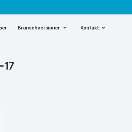
iser
Branschversioner
Kontakt
-17