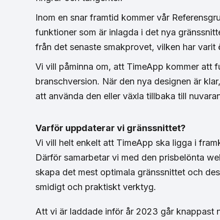
Inom en snar framtid kommer vår Referensgrupp
funktioner som är inlagda i det nya gränssnitt
från det senaste smakprovet, vilken har varit
Vi vill påminna om, att TimeApp kommer att f
branschversion. När den nya designen är klar,
att använda den eller växla tillbaka till nuva
Varför uppdaterar vi gränssnittet?
Vi vill helt enkelt att TimeApp ska ligga i fra
Därför samarbetar vi med den prisbelönta we
skapa det mest optimala gränssnittet och desi
smidigt och praktiskt verktyg.
Att vi är laddade inför år 2023 går knappast 