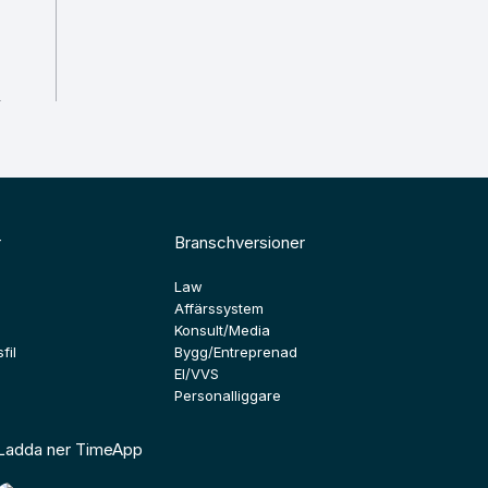
r
Branschversioner
Law
Affärssystem
Konsult/Media
fil
Bygg/Entreprenad
El/VVS
Personalliggare
Ladda ner TimeApp