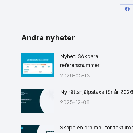
Sh
on
Fa
Andra nyheter
Nyhet: Sökbara
referensnummer
2026-05-13
Ny rättshjälpstaxa för år 202
2025-12-08
Skapa en bra mall för fakturor