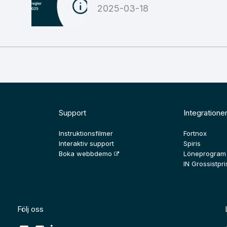
2025-03-18
Support
Integratione
Instruktionsfilmer
Fortnox
Interaktiv support
Spiris
Boka webbdemo
Löneprogram
IN Grossistpris
Följ oss