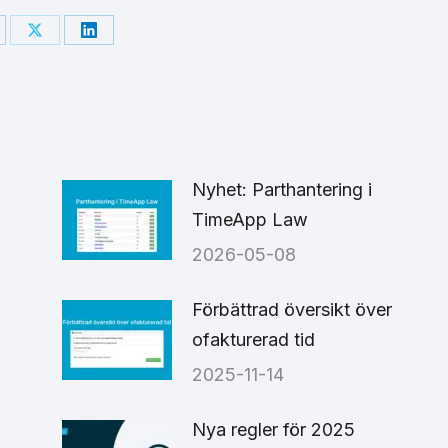
are
Share
Share
on
on
cebook
X
LinkedIn
Nyhet: Parthantering i
TimeApp Law
2026-05-08
6
Förbättrad översikt över
ofakturerad tid
2025-11-14
Nya regler för 2025