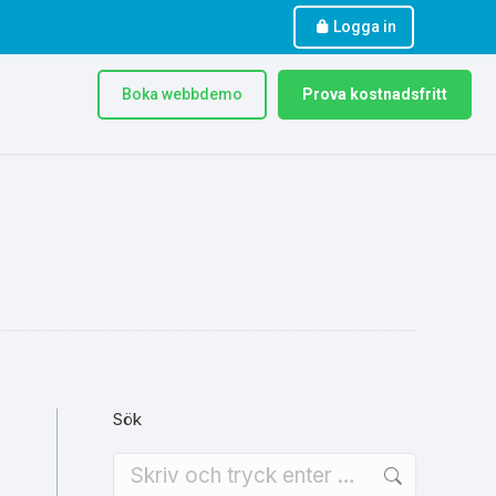
Logga in
Boka webbdemo
Prova kostnadsfritt
Sök
Search: