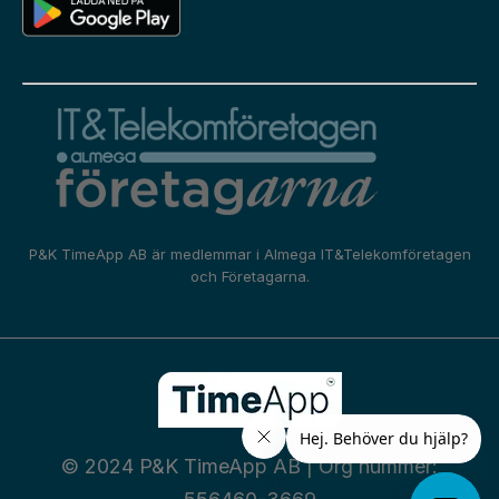
P&K TimeApp AB är medlemmar i
Almega IT&Telekomföretagen
och
Företagarna.
© 2024 P&K TimeApp AB | Org nummer: