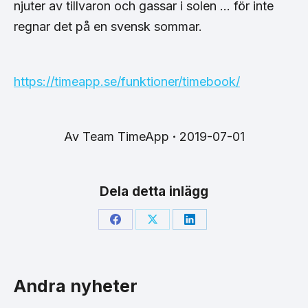
njuter av tillvaron och gassar i solen … för inte
regnar det på en svensk sommar.
https://timeapp.se/funktioner/timebook/
Av
Team TimeApp
2019-07-01
Dela detta inlägg
Share
Share
Share
on
on
on
Facebook
X
LinkedIn
Andra nyheter