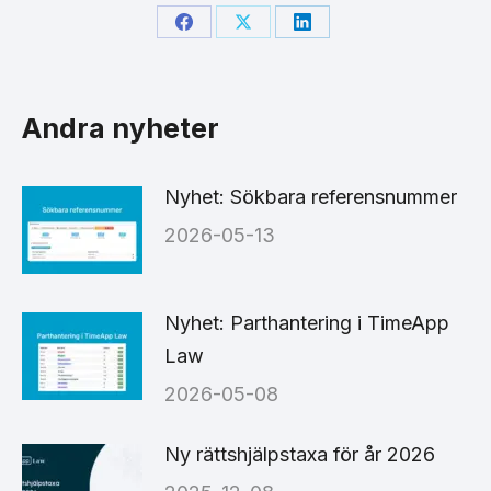
Share
Share
Share
on
on
on
Facebook
X
LinkedIn
Andra nyheter
Nyhet: Sökbara referensnummer
2026-05-13
Nyhet: Parthantering i TimeApp
Law
2026-05-08
Ny rättshjälpstaxa för år 2026