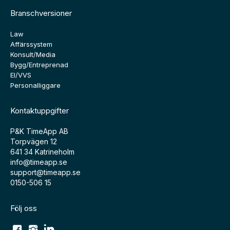
Branschversioner
Law
Affärssystem
Konsult/Media
Bygg/Entreprenad
El/VVS
Personalliggare
Kontaktuppgifter
P&K TimeApp AB
Torpvägen 12
641 34 Katrineholm
info@timeapp.se
support@timeapp.se
0150-506 15
Följ oss