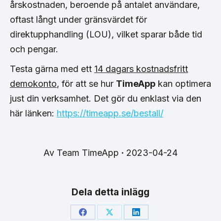
årskostnaden, beroende på antalet användare,
oftast långt under gränsvärdet för
direktupphandling (LOU), vilket sparar både tid
och pengar.
Testa gärna med ett
14 dagars kostnadsfritt
demokonto
, för att se hur
TimeApp
kan optimera
just din verksamhet. Det gör du enklast via den
här länken:
https://timeapp.se/bestall/
Av
Team TimeApp
2023-04-24
Dela detta inlägg
Share
Share
Share