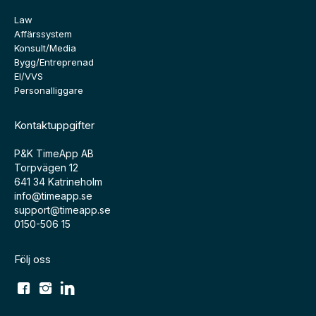
Law
Affärssystem
Konsult/Media
Bygg/Entreprenad
El/VVS
Personalliggare
Kontaktuppgifter
P&K TimeApp AB
Torpvägen 12
641 34 Katrineholm
info@timeapp.se
support@timeapp.se
0150-506 15
Följ oss