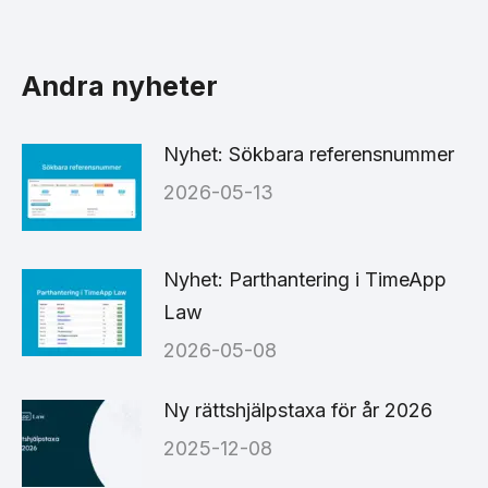
on
on
on
Facebook
X
LinkedIn
Andra nyheter
Nyhet: Sökbara referensnummer
2026-05-13
Nyhet: Parthantering i TimeApp
Law
2026-05-08
Ny rättshjälpstaxa för år 2026
2025-12-08