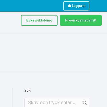
Logga in
Boka webbdemo
Prova kostnadsfritt
Sök
Search: