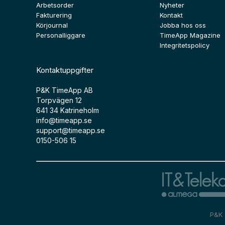
Arbetsorder
Nyheter
Fakturering
Kontakt
Körjournal
Jobba hos oss
Personalliggare
TimeApp Magazine
Integritetspolicy
Kontaktuppgifter
P&K TimeApp AB
Torpvägen 12
641 34 Katrineholm
info@timeapp.se
support@timeapp.se
0150-506 15
P&K 