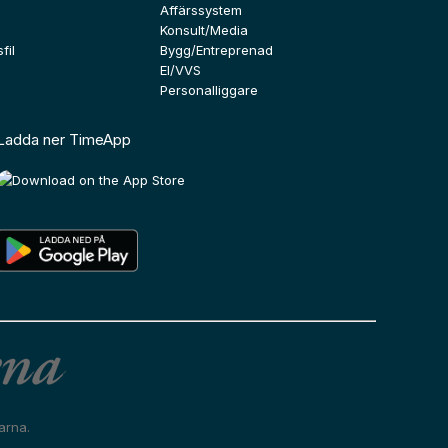
Affärssystem
Konsult/Media
fil
Bygg/Entreprenad
El/VVS
Personalliggare
Ladda ner TimeApp
arna.