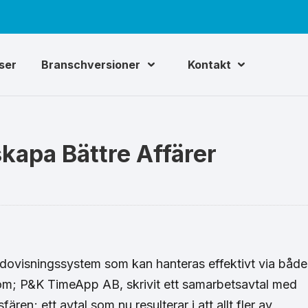
iser
Branschversioner
Kontakt
skapa Bättre Affärer
edovisningssystem som kan hanteras effektivt via både
kom; P&K TimeApp AB, skrivit ett samarbetsavtal med
n; ett avtal som nu resulterar i att allt fler av