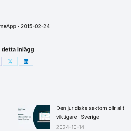
imeApp
2015-02-24
 detta inlägg
are
Share
Share
on
on
cebook
X
LinkedIn
Den juridiska sektorn blir allt
viktigare i Sverige
2024-10-14