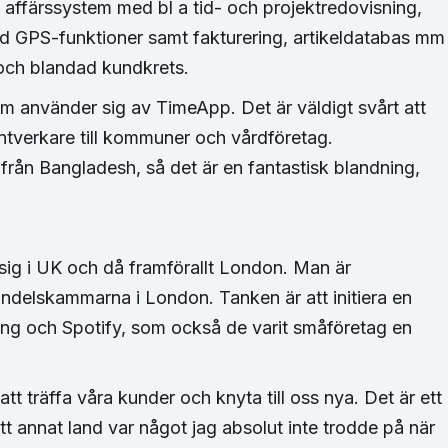
affärssystem med bl a tid- och projektredovisning,
ed GPS-funktioner samt fakturering, artikeldatabas mm
r och blandad kundkrets.
som använder sig av TimeApp. Det är väldigt svårt att
antverkare till kommuner och vårdföretag.
 från Bangladesh, så det är en fantastisk blandning,
 sig i UK och då framförallt London. Man är
delskammarna i London. Tanken är att initiera en
King och Spotify, som också de varit småföretag en
tt träffa våra kunder och knyta till oss nya. Det är ett
tt annat land var något jag absolut inte trodde på när