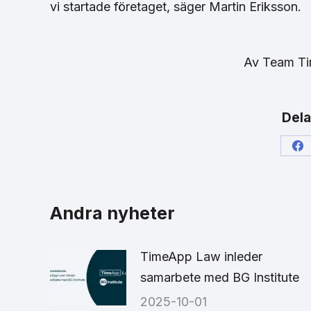
vi startade företaget, säger Martin Eriksson.
Av
Team T
Dela
Sh
on
Fa
Andra nyheter
TimeApp Law inleder
samarbete med BG Institute
2025-10-01