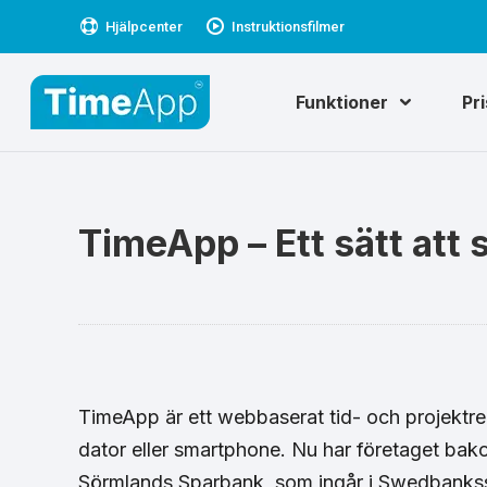
Hjälpcenter
Instruktionsfilmer
Funktioner
Pr
TimeApp – Ett sätt att 
TimeApp är ett webbaserat tid- och projektr
dator eller smartphone. Nu har företaget ba
Sörmlands Sparbank, som ingår i Swedbankssfäre