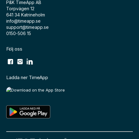
P&K TimeApp AB
Torpvägen 12
641 34 Katrineholm
info@timeapp.se
support@timeapp.se
0150-506 15
Följ oss
Ladda ner TimeApp