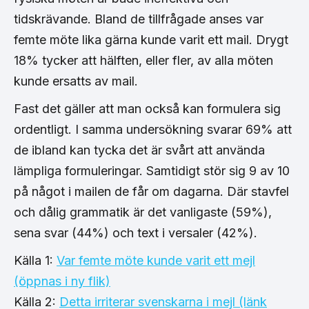
tidskrävande. Bland de tillfrågade anses var
femte möte lika gärna kunde varit ett mail. Drygt
18% tycker att hälften, eller fler, av alla möten
kunde ersatts av mail.
Fast det gäller att man också kan formulera sig
ordentligt. I samma undersökning svarar 69% att
de ibland kan tycka det är svårt att använda
lämpliga formuleringar. Samtidigt stör sig 9 av 10
på något i mailen de får om dagarna. Där stavfel
och dålig grammatik är det vanligaste (59%),
sena svar (44%) och text i versaler (42%).
Källa 1:
Var femte möte kunde varit ett mejl
(öppnas i ny flik)
Källa 2:
Detta irriterar svenskarna i mejl (länk