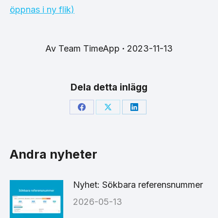
öppnas i ny flik)
Av
Team TimeApp
2023-11-13
Dela detta inlägg
Share
Share
Share
on
on
on
Facebook
X
LinkedIn
Andra nyheter
Nyhet: Sökbara referensnummer
2026-05-13