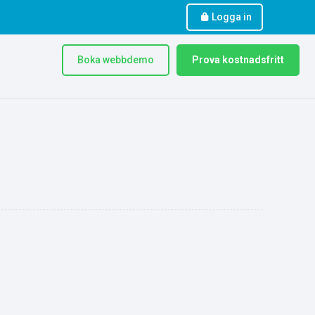
Logga in
Boka webbdemo
Prova kostnadsfritt