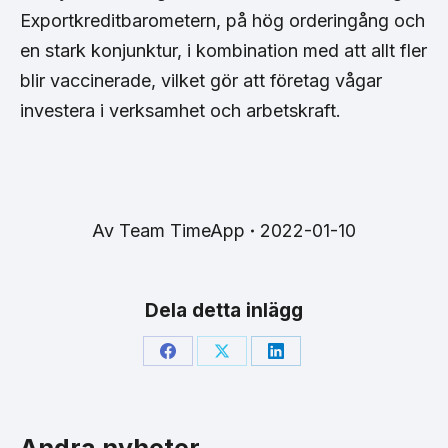
Exportkreditbarometern, på hög orderingång och
en stark konjunktur, i kombination med att allt fler
blir vaccinerade, vilket gör att företag vågar
investera i verksamhet och arbetskraft.
Av
Team TimeApp
2022-01-10
Dela detta inlägg
Share
Share
Share
on
on
on
Facebook
X
LinkedIn