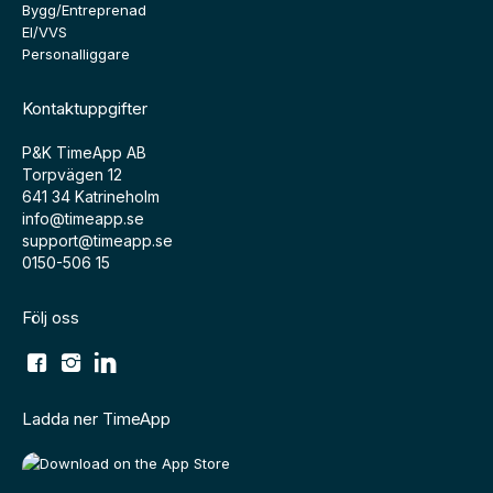
Bygg/Entreprenad
El/VVS
Personalliggare
Kontaktuppgifter
P&K TimeApp AB
Torpvägen 12
641 34 Katrineholm
info@timeapp.se
support@timeapp.se
0150-506 15
Följ oss
Ladda ner TimeApp