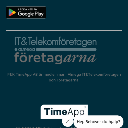
P&K TimeApp AB är medlemmar i
Almega IT&Telekomföretagen
och
Företagarna.