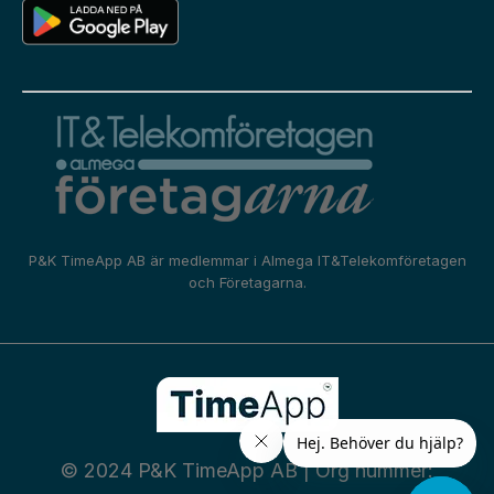
P&K TimeApp AB är medlemmar i
Almega IT&Telekomföretagen
och
Företagarna.
© 2024 P&K TimeApp AB | Org nummer: