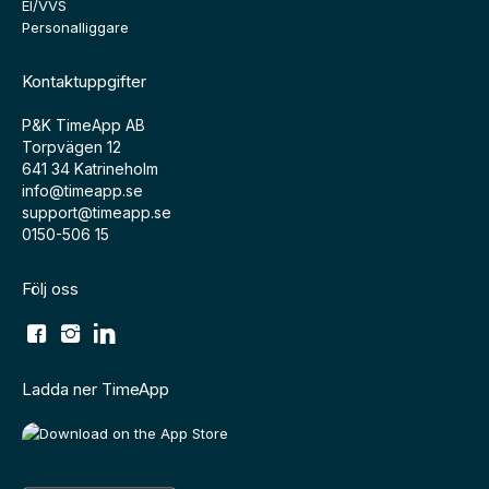
El/VVS
Personalliggare
Kontaktuppgifter
P&K TimeApp AB
Torpvägen 12
641 34 Katrineholm
info@timeapp.se
support@timeapp.se
0150-506 15
Följ oss
Ladda ner TimeApp