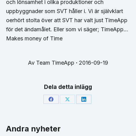
och lönsamhet i olika produktioner och
uppbyggnader som SVT håller i. Vi är självklart
oerhört stolta över att SVT har valt just TimeApp
för det ändamålet. Eller som vi säger; TimeApp…
Makes money of Time
Av
Team TimeApp
2016-09-19
Dela detta inlägg
Share
Share
Share
on
on
on
Facebook
X
LinkedIn
Andra nyheter