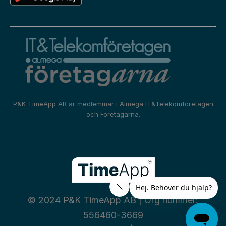
P&K TimeApp AB är medlemmar i
Almega IT&Telekomföretagen
och
Företagarna.
© 2024 P&K TimeApp AB | Org nummer:
556460-3669