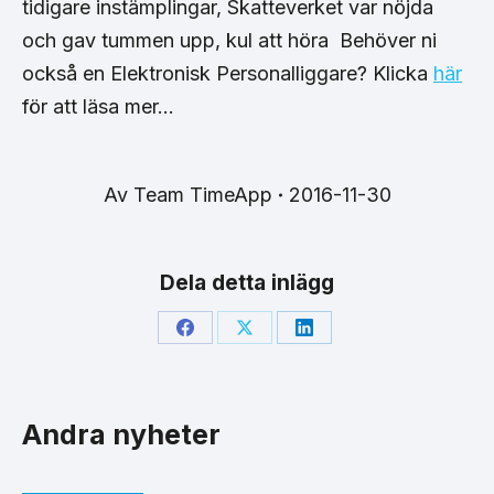
tidigare instämplingar, Skatteverket var nöjda
och gav tummen upp, kul att höra
Behöver ni
också en Elektronisk Personalliggare? Klicka
här
för att läsa mer…
Av
Team TimeApp
2016-11-30
Dela detta inlägg
Share
Share
Share
on
on
on
Facebook
X
LinkedIn
Andra nyheter