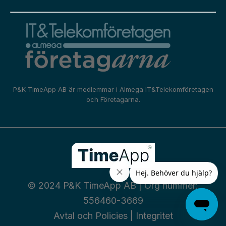
P&K TimeApp AB är medlemmar i
Almega IT&Telekomföretagen
och
Företagarna.
© 2024 P&K TimeApp AB | Org nummer:
556460-3669
Avtal och Policies
|
Integritet