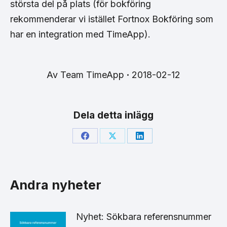
största del på plats (för bokföring
rekommenderar vi istället Fortnox Bokföring som
har en integration med TimeApp).
Av
Team TimeApp
2018-02-12
Dela detta inlägg
Share
Share
Share
on
on
on
Facebook
X
LinkedIn
Andra nyheter
Nyhet: Sökbara referensnummer