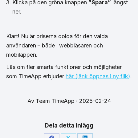
Klicka på den gröna knappen
”Spara”
längst
ner.
Klart! Nu är priserna dolda för den valda
användaren – både i webbläsaren och
mobilappen.
Läs om fler smarta funktioner och möjligheter
som TimeApp erbjuder
här (länk öppnas i ny flik)
.
Av
Team TimeApp
2025-02-24
Dela detta inlägg