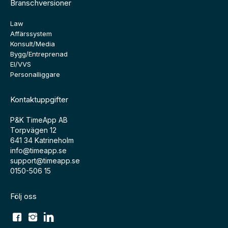
Branschversioner
Law
Affärssystem
Konsult/Media
Bygg/Entreprenad
El/VVS
Personalliggare
Kontaktuppgifter
P&K TimeApp AB
Torpvägen 12
641 34 Katrineholm
info@timeapp.se
support@timeapp.se
0150-506 15
Följ oss