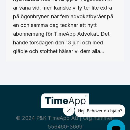
är vana vid, men kanske vi lyfter lite extra
på ögonbrynen när fem advokatbyråer på
en och samma dag tecknar ett nytt
abonnemang för TimeApp Advokat. Det
hände torsdagen den 13 juni och med
glädje och stolthet hälsar vi dem alla…
© 2024 P&K TimeApp AB | Org nummer:
556460-3669